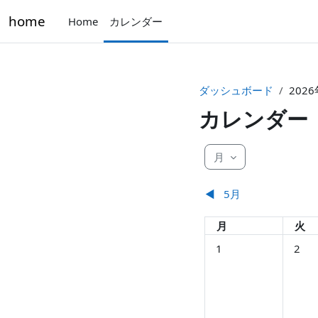
メインコンテンツへスキップする
home
Home
カレンダー
ダッシュボード
2026
カレンダー
月
◀︎
5月
月曜日
火曜
月
火
イベントなし 2026年 0
イベント
1
2