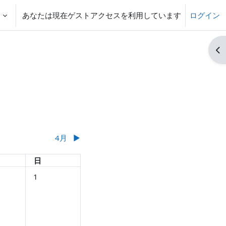
‎
あなたは現在ゲストアクセスを利用しています
ログイン
ブ
4月
▶︎
日
日曜日
日
イベントなし 2026年 03月 1日
1